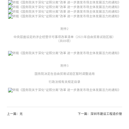
附件2
中央层面设定的涉企经营许可事项改革清单（2021年自由贸易试验区版）
（共69项）
附件3
国务院决定在自由贸易试验区暂时调整适用
行政法规有关规定目录
上一篇：无
下一篇：
深圳市建设工程造价管