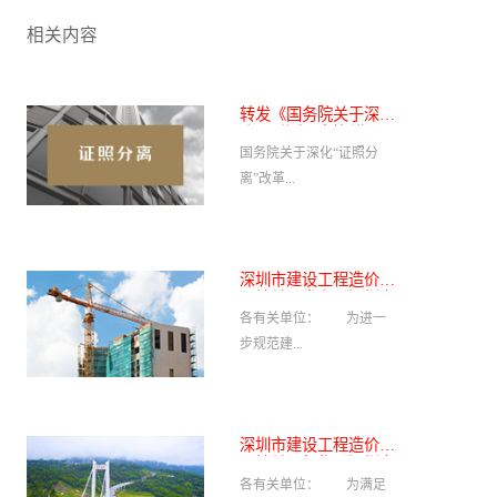
相关内容
转发《国务院关于深化
“证照分离”改革 进一
步激发市场主体发展活
国务院关于深化“证照分
力的通知》
离”改革...
深圳市建设工程造价管
理站关于发布《深圳市
建设工程计价费率标准
各有关单位： 为进一
(2018)》的通知
步规范建...
深圳市建设工程造价管
理站关于征集《深圳市
市政维修工程消耗量定
各有关单位： 为满足