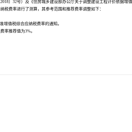
8〕32号）及《住房城乡建设部办公厅关于调整建设工程计价依据增值税
应纳税费率进行了测算，其参考范围和推荐费率调整如下：
率标准增值税综合应纳税费率的通知。
费率推荐值为3%。