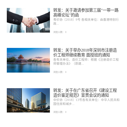
转发：关于邀请参加第三届“一带一路
高峰论坛”的函
粤价协〔2018〕9号 各相关单位：由香港特别行
政...
浏览人数：
0
转发：关于举办2018年深圳市注册造
价工程师继续教育 面授班的通知
各有关单位、造价工程师：根据《注册造价工程
师管理办法》（原建...
浏览人数：
0
转发：关于在广东省召开《建设工程
造价鉴定规范》宣贯会议的通知
中价协〔2018〕13号各有关单位：中华人民共和
国住房和城乡...
浏览人数：
0