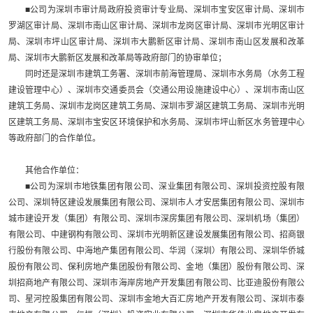
■公司为深圳市审计局政府投资审计专业局、深圳市宝安区审计局、深圳市
罗湖区审计局、深圳市南山区审计局、深圳市龙岗区审计局、深圳市光明区审计
局、深圳市坪山区审计局、深圳市大鹏新区审计局、深圳市南山区发展和改革
局、深圳市大鹏新区发展和改革局等政府部门的协审单位；
同时还是深圳市建筑工务署、深圳市前海管理局、深圳市水务局（水务工程
建设管理中心）、深圳市交通委员会（交通公用设施建设中心）、深圳市南山区
建筑工务局、深圳市龙岗区建筑工务局、深圳市罗湖区建筑工务局、深圳市光明
区建筑工务局、深圳市宝安区环境保护和水务局、深圳市坪山新区水务管理中心
等政府部门的合作单位。
其他合作单位：
■公司为深圳市地铁集团有限公司、深业集团有限公司、深圳投资控股有限
公司、深圳特区建设发展集团有限公司、深圳市人才安居集团有限公司、深圳市
城市建设开发（集团）有限公司、深圳市深房集团有限公司、深圳机场（集团）
有限公司、中建钢构有限公司、深圳市光明新区建设发展集团有限公司、招商银
行股份有限公司、中海地产集团有限公司、华润（深圳）有限公司、深圳华侨城
股份有限公司、保利房地产集团股份有限公司、金地（集团）股份有限公司、深
圳招商地产有限公司、深圳市海岸房地产开发集团有限公司、比亚迪股份有限公
司、星河控股集团有限公司、深圳市金地大百汇房地产开发有限公司、深圳市泰